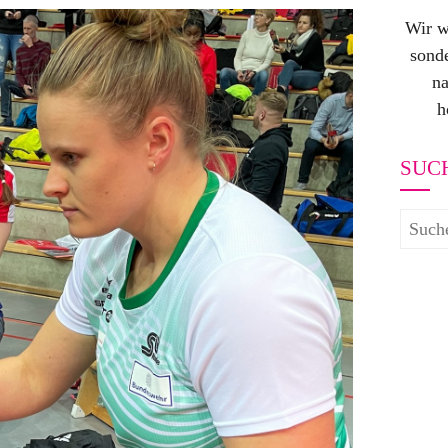
Wir w
sonde
na
h
SUC