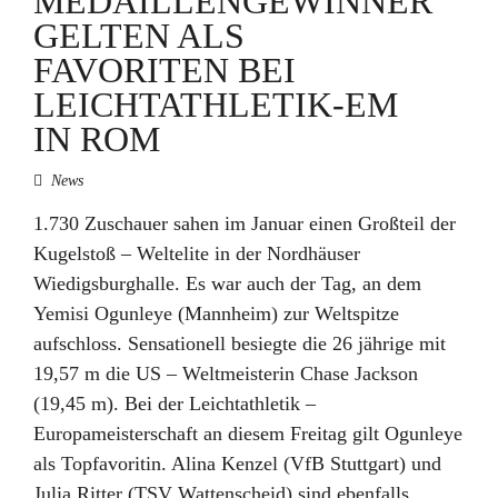
EDAILLENGEWINNER G
ELTEN ALS F
AVORITEN BEI L
EICHTATHLETIK-EM I
N ROM
News
1.730 Zuschauer sahen im Januar einen Großteil der
Kugelstoß – Weltelite in der Nordhäuser
Wiedigsburghalle. Es war auch der Tag, an dem
Yemisi Ogunleye (Mannheim) zur Weltspitze
aufschloss. Sensationell besiegte die 26 jährige mit
19,57 m die US – Weltmeisterin Chase Jackson
(19,45 m). Bei der Leichtathletik –
Europameisterschaft an diesem Freitag gilt Ogunleye
als Topfavoritin. Alina Kenzel (VfB Stuttgart) und
Julia Ritter (TSV Wattenscheid) sind ebenfalls